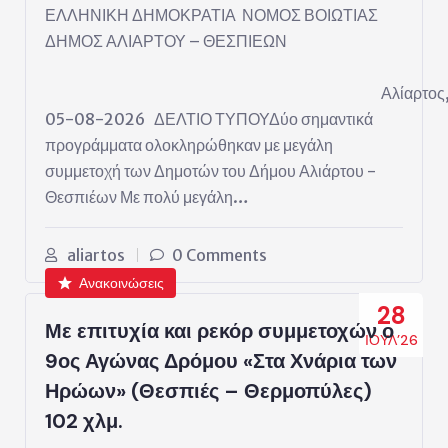
ΕΛΛΗΝΙΚΗ ΔΗΜΟΚΡΑΤΙΑ ΝΟΜΟΣ ΒΟΙΩΤΙΑΣ
ΔΗΜΟΣ ΑΛΙΑΡΤΟΥ – ΘΕΣΠΙΕΩΝ
Αλίαρτος
05-08-2026 ΔΕΛΤΙΟ ΤΥΠΟΥΔύο σημαντικά
προγράμματα ολοκληρώθηκαν με μεγάλη
συμμετοχή των Δημοτών του Δήμου Αλιάρτου -
Θεσπιέων Με πολύ μεγάλη…
aliartos
0 Comments
Ανακοινώσεις
28
Με επιτυχία και ρεκόρ συμμετοχών ο
ΙΟΎΛ’26
9ος Αγώνας Δρόμου «Στα Χνάρια των
Ηρώων» (Θεσπιές – Θερμοπύλες)
102 χλμ.