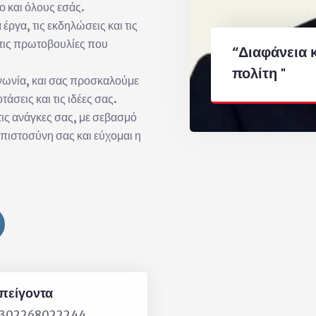
 και όλους εσάς.
έργα, τις εκδηλώσεις και τις
στις πρωτοβουλίες που
“Διαφάνεια 
πολίτη "
οινωνία, και σας προσκαλούμε
άσεις και τις ιδέες σας.
τις ανάγκες σας, με σεβασμό
μπιστοσύνη σας και εύχομαι η
πείγοντα
302268022244