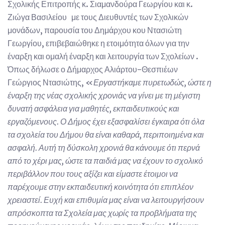
Σχολικής Επιτροπής κ. Σιαμανδούρα Γεωργίου και κ.
Ζιώγα Βασιλείου με τους Διευθυντές των Σχολικών
μονάδων, παρουσία του Δημάρχου κου Ντασιώτη
Γεωργίου, επιβεβαιώθηκε η ετοιμότητα όλων για την
έναρξη και ομαλή έναρξη και λειτουργία των Σχολείων .
Όπως δήλωσε ο Δήμαρχος Αλιάρτου-Θεσπιέων
Γεώργιος Ντασιώτης, «
Εργαστήκαμε πυρετωδώς, ώστε η
έναρξη της νέας σχολικής χρονιάς να γίνει με τη μέγιστη
δυνατή ασφάλεια για μαθητές, εκπαιδευτικούς και
εργαζόμενους. Ο Δήμος έχει εξασφαλίσει έγκαιρα ότι όλα
τα σχολεία του Δήμου θα είναι καθαρά, περιποιημένα και
ασφαλή. Αυτή τη δύσκολη χρονιά θα κάνουμε ότι περνά
από το χέρι μας, ώστε τα παιδιά μας να έχουν το σχολικό
περιβάλλον που τους αξίζει και είμαστε έτοιμοι να
παρέχουμε στην εκπαιδευτική κοινότητα ότι επιπλέον
χρειαστεί. Ευχή και επιθυμία μας είναι να λειτουργήσουν
απρόσκοπτα τα Σχολεία μας χωρίς τα προβλήματα της