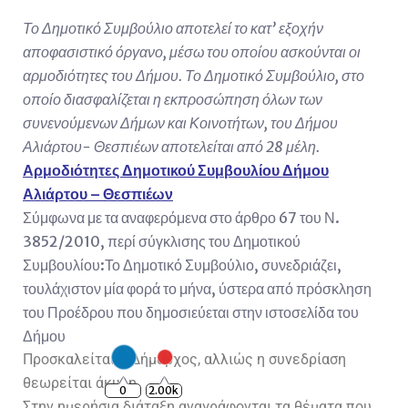
Το Δημοτικό Συμβούλιο αποτελεί το κατ’ εξοχήν
αποφασιστικό όργανο, μέσω του οποίου ασκούνται οι
αρμοδιότητες του Δήμου. Το Δημοτικό Συμβούλιο, στο
οποίο διασφαλίζεται η εκπροσώπηση όλων των
συνενούμενων Δήμων και Κοινοτήτων, του Δήμου
Αλιάρτου- Θεσπιέων αποτελείται από 28 μέλη.
Αρμοδιότητες Δημοτικού Συμβουλίου Δήμου
Αλιάρτου – Θεσπιέων
Σύμφωνα με τα αναφερόμενα στο άρθρο 67 του Ν.
3852/2010, περί σύγκλισης του Δημοτικού
Συμβουλίου:Το Δημοτικό Συμβούλιο, συνεδριάζει,
τουλάχιστον μία φορά το μήνα, ύστερα από πρόσκληση
του Προέδρου που δημοσιεύεται στην ιστοσελίδα του
Δήμου
Προσκαλείται ο Δήμαρχος, αλλιώς η συνεδρίαση
θεωρείται άκυρη
0
2.00k
Στην ημερήσια διάταξη αναγράφονται τα θέματα που