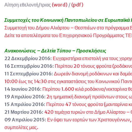
Αίτηση εθελοντή/τριας
(word)
/
(pdf)
Συμμετοχές του Κοινωνική Παντοπωλείου σε Ευρωπαϊκά
Συμμετοχή του Δήμου Αλιάρτου – Θεσπιέων στο πρόγραμμα Επ
Δείτε τα αποτελέσματα του Επιχειρησιακού Προγράμματος 
Ανακοινώσεις – Δελτία Τύπου – Προσκλήσεις
22 Δεκεμβρίου 2016:
Ευχαριστήρια επιστολή για τους χορ
16 Σεπτεμβρίου 2016:
Περίπου 20 τόνους φρούτα (ροδάκινα
11 Σεπτεμβρίου 2016:
Δωρεάν διανομή ροδάκινων και δαμά
10:00 έως τις 14:30 στις εγκαταστάσεις του Κοινωνικού Πα
14 Ιουνίου 2016:
Περίπου 1.600 κιλά ροδάκινα/νεκταρίνια θ
19 Απριλίου 2016:
2η τμηματική διανομή προϊόντων στους 
15 Απριλίου 2016:
Περίπου 47 τόνους φρούτα (μανταρίνια κα
21 Μαρτίου 2016:
420 τεμάχια τυριών στο Δήμο Αλίαρτου –
09 Απριλίου 2015:
Εν όψει των εορτών των Χριστουγέννων,
συμπολίτες μας.