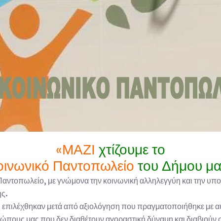
«ΜΑΖΙ
χτίζουμε το
οινωνικό Παντοπωλείο
του Δήμου μα
Παντοπωλείο, με γνώμονα την κοινωνική αλληλεγγύη και την υ
ης.
ς επιλέχθηκαν μετά από αξιολόγηση που πραγματοποιήθηκε με α
ώπους μας που δεν διαθέτουν αγοραστική δύναμη και διαβιούν 