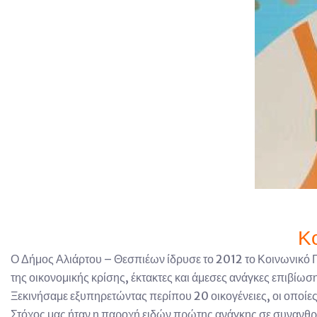
Κ
Ο Δήμος Αλιάρτου – Θεσπιέων ίδρυσε το 2012 το Κοινωνικό 
της οικονομικής κρίσης, έκτακτες και άμεσες ανάγκες επιβίωσ
Ξεκινήσαμε εξυπηρετώντας περίπου 20 οικογένειες, οι οποίε
Στόχος μας ήταν η παροχή ειδών πρώτης ανάγκης σε συνανθρ