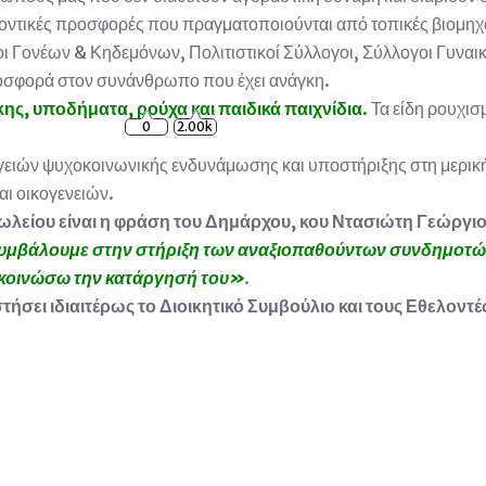
ελοντικές προσφορές που πραγματοποιούνται από τοπικές βιομηχ
ι Γονέων & Κηδεμόνων, Πολιτιστικοί Σύλλογοι, Σύλλογοι Γυναι
ροσφορά στον συνάνθρωπο που έχει ανάγκη.
κης, υποδήματα, ρούχα και παιδικά παιχνίδια
.
Τα είδη ρουχισμ
0
2.00k
ργειών ψυχοκοινωνικής ενδυνάμωσης και υποστήριξης στη μερική
ι οικογενειών.
ωλείου είναι η φράση του Δημάρχου, κου Ντασιώτη Γεώργιο
υμβάλουμε στην στήριξη των αναξιοπαθούντων συνδημοτών μ
ανακοινώσω την κατάργησή του»
.
ήσει ιδιαιτέρως το Διοικητικό Συμβούλιο και τους Εθελοντέ