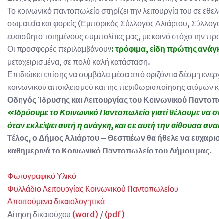
Το κοινωνικό παντοπωλείο στηρίζει την λειτουργία του σε εθ
σωματεία και φορείς (Εμπορικός Σύλλογος Αλιάρτου, Σύλλογο
ευαισθητοποιημένους συμπολίτες μας, με κοινό στόχο την π
Οι προσφορές περιλαμβάνουν
: τρόφιμα, είδη πρώτης ανάγ
μεταχειρισμένα, σε πολύ καλή κατάσταση.
Επιδιώκει επίσης να συμβάλει μέσα από οριζόντια δέσμη ενε
κοινωνικού αποκλεισμού και της περιθωριοποίησης ατόμων κα
Οδηγός Ίδρυσης και Λειτουργίας του Κοινωνικού Παντοπ
«Ιδρύουμε το Κοινωνικό Παντοπωλείο γιατί θέλουμε να σ
όταν εκλείψει αυτή η ανάγκη, και σε αυτή την αίθουσα 
Τέλος, ο Δήμος Αλιάρτου – Θεσπιέων θα ήθελε να ευχαριστ
καθημερινά το Κοινωνικό Παντοπωλείο του Δήμου μας.
Φωτογραφικό Υλικό
Φυλλάδιο Λειτουργίας Κοινωνικού Παντοπωλείου
Απαιτούμενα δικαιολογητικά
Aίτηση δικαιούχου
(word)
/
(pdf)