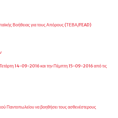
ωπαϊκής Βοήθειας για τους Απόρους (ΤΕΒΑ/FEAD)
ν
Τετάρτη 14-09-2016 και την Πέμπτη 15-09-2016 από τις
ικού Παντοπωλείου να βοηθήσει τους ασθενέστερους