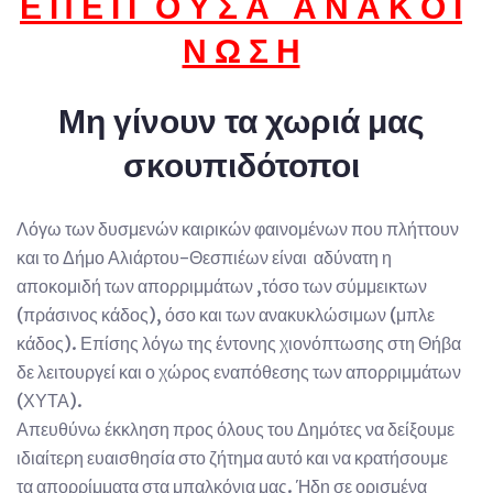
Ε Π Ε Ι Γ Ο Υ Σ Α Α Ν Α Κ Ο Ι
Ν Ω Σ Η
Μη γίνουν τα χωριά μας
σκουπιδότοποι
Λόγω των δυσμενών καιρικών φαινομένων που πλήττουν
και το Δήμο Αλιάρτου-Θεσπιέων είναι αδύνατη η
αποκομιδή των απορριμμάτων ,τόσο των σύμμεικτων
(πράσινος κάδος), όσο και των ανακυκλώσιμων (μπλε
κάδος). Επίσης λόγω της έντονης χιονόπτωσης στη Θήβα
δε λειτουργεί και ο χώρος εναπόθεσης των απορριμμάτων
(ΧΥΤΑ).
Απευθύνω έκκληση προς όλους του Δημότες να δείξουμε
ιδιαίτερη ευαισθησία στο ζήτημα αυτό και να κρατήσουμε
τα απορρίμματα στα μπαλκόνια μας. Ήδη σε ορισμένα