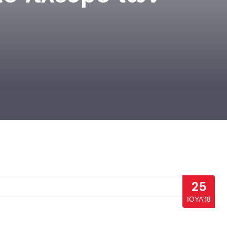
25
ΙΟΎΛ’18