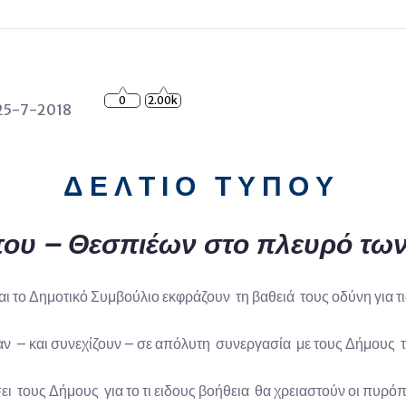
0
2.00k
 25-7-2018
Δ Ε Λ Τ Ι Ο Τ Υ Π Ο Υ
του – Θεσπιέων στο πλευρό τω
ι το Δημοτικό Συμβούλιο εκφράζουν τη βαθειά τους οδύνη για τ
αν – και συνεχίζουν – σε απόλυτη συνεργασία με τους Δήμους 
τους Δήμους για το τι ειδους βοήθεια θα χρειαστούν οι πυρόπλ