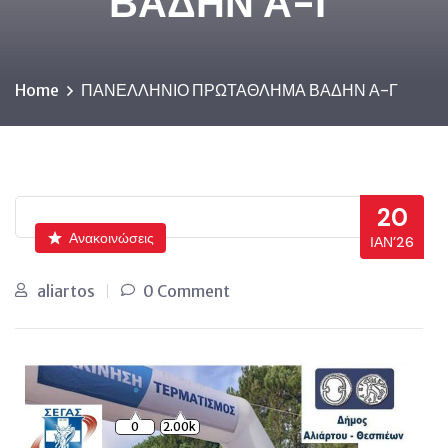
ΒΑΔΗΝ Α-Γ
Home
ΠΑΝΕΛΛΗΝΙΟ ΠΡΩΤΑΘΛΗΜΑ ΒΑΔΗΝ Α-Γ
20
Ανακοινώσεις
ΙΑΝ’26
aliartos
0 Comment
0
2.00k