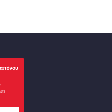
απόνου
ε
ετε