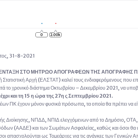
0
2.00k
τος, 31-8-2021
 ΕΝΤΑΞΗ ΣΤΟ ΜΗΤΡΩΟ ΑΠΟΓΡΑΦΕΩΝ ΤΗΣ ΑΠΟΓΡΑΦΗΣ Π
κή Στατιστική Αρχή (ΕΛΣΤΑΤ) καλεί τους ενδιαφερόμενους που
 το χρονικό διάστημα Οκτωβρίου – Δεκεμβρίου 2021, να υποβά
χρι και τη 15 η ώρα της 27η ς Σεπτεμβρίου 2021
.
ν ΠΚ έχουν μόνον φυσικά πρόσωπα, τα οποία θα πρέπει να είνα
τρικής Διοίκησης, ΝΠΔΔ, ΝΠΙΔ ελεγχόμενων από το Δημόσιο, ΟΤΑ
δων (ΑΑΔΕ) και των Σωμάτων Ασφαλείας, καθώς και όσοι θα υπη
όσοι απασχολούνται ως Τομεάρχες για τις ανάγκες των Γενικών