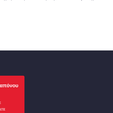
απόνου
ε
ετε