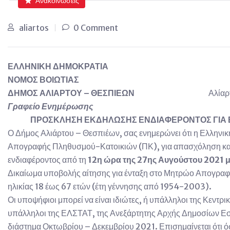
Ανακοινώσεις
aliartos
0 Comment
ΕΛΛΗΝΙΚΗ ΔΗΜΟΚΡΑΤΙΑ
ΝΟΜΟΣ ΒΟΙΩΤΙΑΣ
ΔΗΜΟΣ ΑΛΙΑΡΤΟΥ – ΘΕΣΠΙΕΩΝ
Αλίαρ
Γραφείο Ενημέρωσης
ΠΡΟΣΚΛΗΣΗ ΕΚΔΗΛΩΣΗΣ ΕΝΔΙΑΦΕΡΟΝΤΟΣ
ΓΙΑ
Ο Δήμος Αλιάρτου – Θεσπιέων, σας ενημερώνει ότι η Ελληνι
Απογραφής Πληθυσμού-Κατοικιών (ΠΚ), για απασχόληση κατά
ενδιαφέροντος από τη
12η ώρα της 27ης Αυγούστου 2021 μέ
Δικαίωμα υποβολής αίτησης για ένταξη στο Μητρώο Απογραφέω
ηλικίας 18 έως 67 ετών (έτη γέννησης από 1954-2003).
Οι υποψήφιοι μπορεί να είναι ιδιώτες, ή υπάλληλοι της Κεν
υπάλληλοι της ΕΛΣΤΑΤ, της Ανεξάρτητης Αρχής Δημοσίων Εσό
διάστημα Οκτωβρίου – Δεκεμβρίου 2021. Επισημαίνεται ότι 