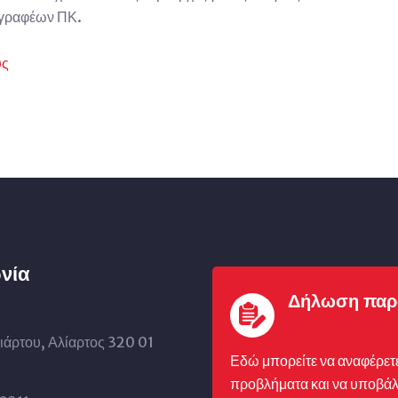
ογραφέων ΠΚ.
υς
νία
Δήλωση παρ
ιάρτου, Αλίαρτος 320 01
Εδώ μπορείτε να αναφέρετ
προβλήματα και να υποβάλ