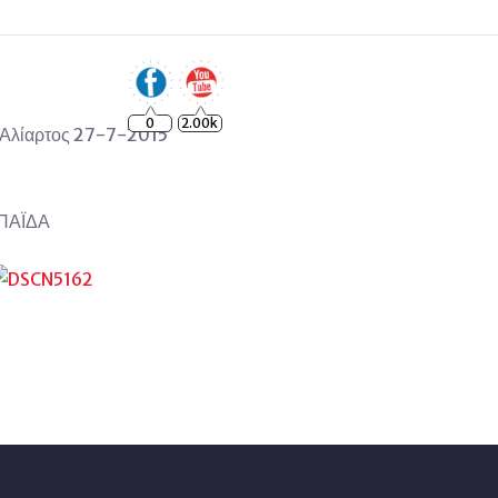
0
2.00k
ος 27-7-2015
ΠΑΪΔΑ