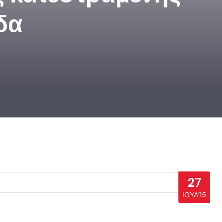
δα
27
ΙΟΎΛ’15