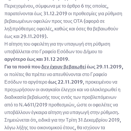
Περιεχομένου, σύμφωνα με το άρθρο 6 της οποίας,
παρατείνονται έως 31.12.2019 οι προθεσμίες για ρύθμιση
βεβαιωμένων οφειλών προς τους ΟΤΑ (αφορά σε
ληξιπρόθεσμες οφειλές, καθώς και όσες θα βεβαιωθούν
έως και 29.11.2019).
Η αίτηση του οφειλέτη για την υπαγωγή στη ρύθμιση
υποβάλλεται στο Γραφείο Εσόδων του Δήμου το
αργότερο έως και 31.12 2019.
Για τα ποσά που
δεν έχουν βεβαιωθεί
έως 29.11.2019,
οι πολίτες θα πρέπει να απευθύνονται στο Γραφείο
Εσόδων το αργότερο
έως 22.11.2019
, προκειμένου να
προχωρήσουν οι αναγκαίοι έλεγχοι και να ολοκληρωθεί η
διαδικασία βεβαίωσής τους εντός των προβλεπόμενων
από το Ν.4611/2019 προθεσμιών, ώστε οι οφειλέτες να
υποβάλλουν έγκαιρα αίτηση για υπαγωγή στην ρύθμιση.
Σημειώνεται ότι, ειδικά για την Τρίτη 31 Δεκεμβρίου 2019,
λόγω λήξης του οικονομικού έτους, θα ισχύουν τα