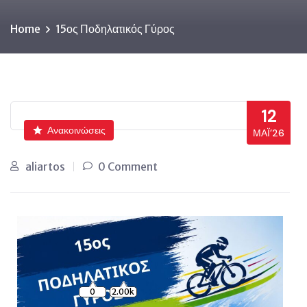
Home
15ος Ποδηλατικός Γύρος
12
Ανακοινώσεις
ΜΆΙ’26
aliartos
0 Comment
0
2.00k