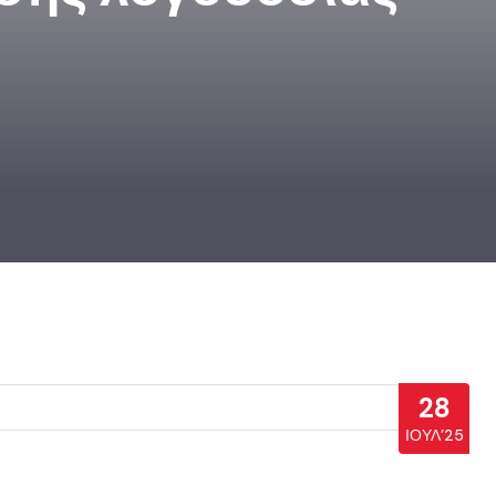
28
ΙΟΎΛ’25