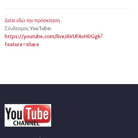
Δείτε εδώ την πρόσκληση
Σύνδεσμος YouTube:
https://youtube.com/live/AVUFAvH0Ggk?
feature=share