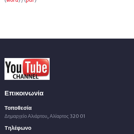
(
word
) / (
pdf
)
Επικοινωνία
Τοποθεσία
Δημαρχείο Αλιάρτου, Αλίαρτος 320 01
Tηλέφωνο