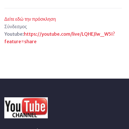
Δείτε εδώ την πρόσκληση
Σύνδεσμος
Youtube:
https://youtube.com/live/LQHEJlw_W5I?
feature=share