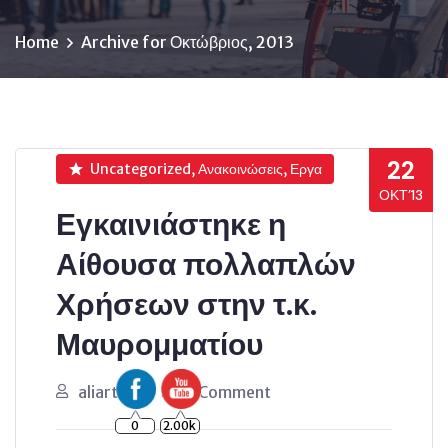
Home
Archive for Οκτώβριος, 2013
22
Uncategorized, Ανακοινώσεις, Εργα
ΟΚΤ’13
Εγκαινιάστηκε η
Αίθουσα πολλαπλών
Χρήσεων στην τ.κ.
Μαυρομματίου
aliartos
0 Comment
0
2.00k