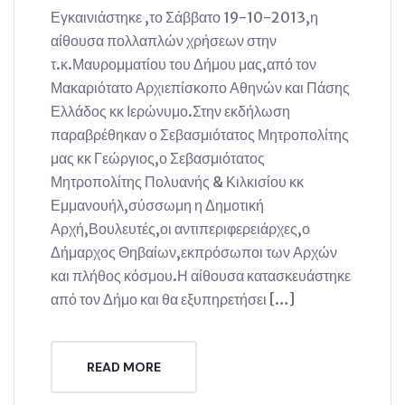
Εγκαινιάστηκε ,το Σάββατο 19-10-2013,η
αίθουσα πολλαπλών χρήσεων στην
τ.κ.Μαυρομματίου του Δήμου μας,από τον
Μακαριότατο Αρχιεπίσκοπο Αθηνών και Πάσης
Ελλάδος κκ Ιερώνυμο.Στην εκδήλωση
παραβρέθηκαν ο Σεβασμιότατος Μητροπολίτης
μας κκ Γεώργιος,ο Σεβασμιότατος
Μητροπολίτης Πολυανής & Κιλκισίου κκ
Εμμανουήλ,σύσσωμη η Δημοτική
Αρχή,Βουλευτές,οι αντιπεριφερειάρχες,ο
Δήμαρχος Θηβαίων,εκπρόσωποι των Αρχών
και πλήθος κόσμου.Η αίθουσα κατασκευάστηκε
από τον Δήμο και θα εξυπηρετήσει […]
READ MORE