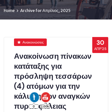
Home
Archive for Απρίλιος, 2025
30
Ανακοινώσεις
ΑΠΡ’25
Ανακοίνωση πίνακων
κατάταξης για
πρόσληψη τεσσάρων
(4) ατόμων για την
κάλυψη των αναγκών
πυρασφάλειας
0
2.00k