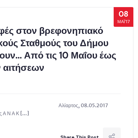
08
ΜΆΙ’17
αφές στον βρεφονηπιακό
ικούς Σταθμούς του Δήμου
ουν… Από τις 10 Μαΐου έως
ν αιτήσεων
ΩΤΙΑΣ Αλίαρτος, 08.05.2017
Α Ν Α Κ […]
Share This Post