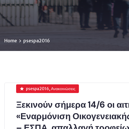
Home
psespa2016
psespa2016, Ανακοινώσεις
Ξεκινούν σήμερα 14/6 οι αι
«Εναρμόνιση Οικογενειακή
– ΕΣΠΑ, απαλλαγή τροφείω