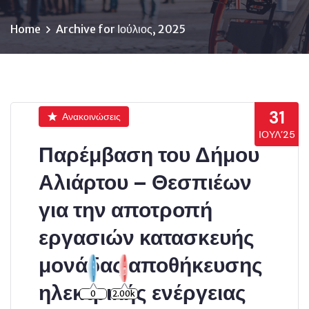
Home
Archive for Ιούλιος, 2025
31
Ανακοινώσεις
ΙΟΎΛ’25
Παρέμβαση του Δήμου
Αλιάρτου – Θεσπιέων
για την αποτροπή
εργασιών κατασκευής
μονάδας αποθήκευσης
ηλεκτρικής ενέργειας
0
2.00k