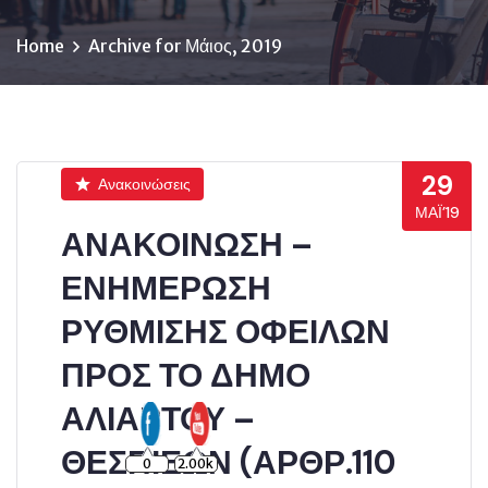
Home
Archive for Μάιος, 2019
29
Ανακοινώσεις
ΜΆΙ’19
ΑΝΑΚΟΙΝΩΣΗ –
ΕΝΗΜΕΡΩΣΗ
ΡΥΘΜΙΣΗΣ ΟΦΕΙΛΩΝ
ΠΡΟΣ ΤΟ ΔΗΜΟ
ΑΛΙΑΡΤΟΥ –
ΘΕΣΠΙΕΩΝ (ΑΡΘΡ.110
0
2.00k