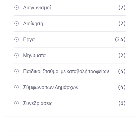
Διαγωνισμοί
(2)
Διοίκηση
(2)
Εργα
(24)
Μηνύματα
(2)
Παιδικοί Σταθμοί με καταβολή τροφείων
(4)
Σύμφωνο των Δημάρχων
(4)
Συνεδριάσεις
(6)