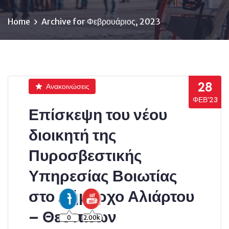
Home
Archive for Φεβρουάριος, 2023
28
Ανακοινώσεις
ΦΕΒ’23
Επίσκεψη του νέου
διοικητή της
Πυροσβεστικής
Υπηρεσίας Βοιωτίας
στο Δήμαρχο Αλιάρτου
– Θεσπιέων
0
2.00k