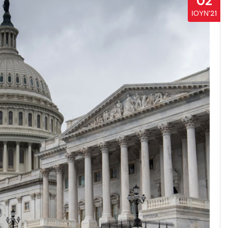
02
ΙΟΎΝ’21