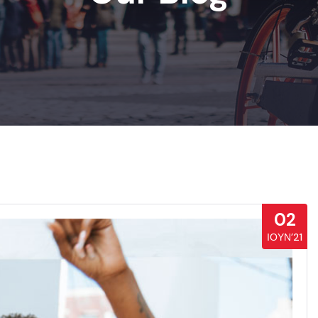
02
ΙΟΎΝ’21