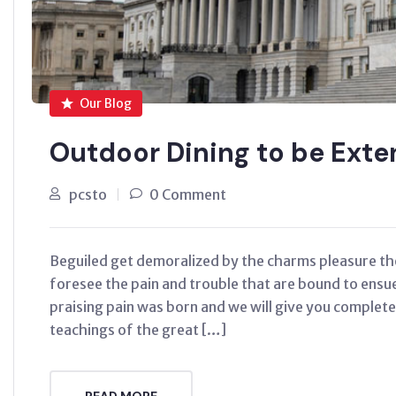
Our Blog
Outdoor Dining to be Ext
pcsto
0 Comment
Beguiled get demoralized by the charms pleasure th
foresee the pain and trouble that are bound to ensu
praising pain was born and we will give you complet
teachings of the great […]
READ MORE