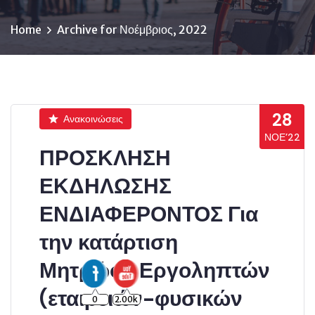
Home
Archive for Νοέμβριος, 2022
28
Ανακοινώσεις
ΝΟΈ’22
ΠΡΟΣΚΛΗΣΗ
ΕΚΔΗΛΩΣΗΣ
ΕΝΔΙΑΦΕΡΟΝΤΟΣ Για
την κατάρτιση
Μητρώου Εργοληπτών
(εταιρειών-φυσικών
0
2.00k