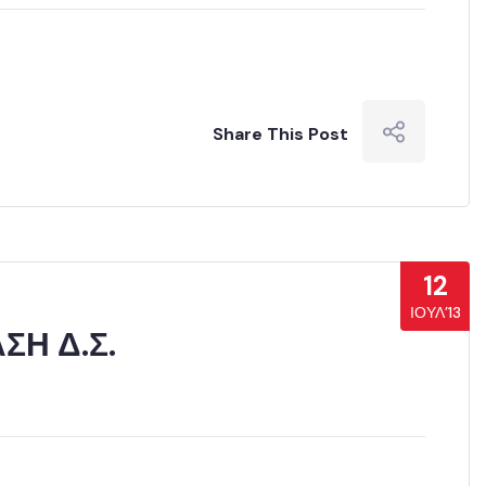
Share This Post
12
ΙΟΎΛ’13
ΣΗ Δ.Σ.