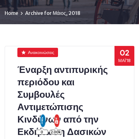
Home
Archive for Μάιος, 2018
02
Ανακοινώσεις
ΜΆΙ’18
Έναρξη αντιπυρικής
περιόδου και
Συμβουλές
Αντιμετώπισης
Κινδύνων από την
Εκδήλωση Δασικών
0
2.00k