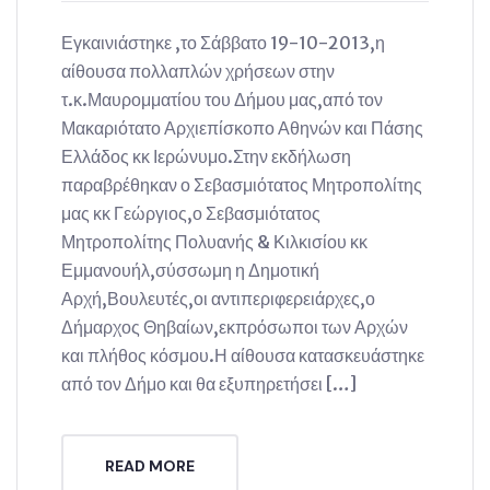
Εγκαινιάστηκε ,το Σάββατο 19-10-2013,η
αίθουσα πολλαπλών χρήσεων στην
τ.κ.Μαυρομματίου του Δήμου μας,από τον
Μακαριότατο Αρχιεπίσκοπο Αθηνών και Πάσης
Ελλάδος κκ Ιερώνυμο.Στην εκδήλωση
παραβρέθηκαν ο Σεβασμιότατος Μητροπολίτης
μας κκ Γεώργιος,ο Σεβασμιότατος
Μητροπολίτης Πολυανής & Κιλκισίου κκ
Εμμανουήλ,σύσσωμη η Δημοτική
Αρχή,Βουλευτές,οι αντιπεριφερειάρχες,ο
Δήμαρχος Θηβαίων,εκπρόσωποι των Αρχών
και πλήθος κόσμου.Η αίθουσα κατασκευάστηκε
από τον Δήμο και θα εξυπηρετήσει […]
READ MORE