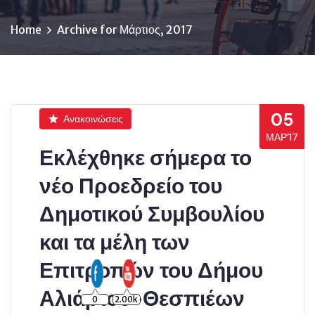
Home
Archive for Μάρτιος, 2017
05
Ανακοινώσεις
ΜΑΡ’17
Εκλέχθηκε σήμερα το
νέο Προεδρείο του
Δημοτικού Συμβουλίου
και τα μέλη των
Επιτροπών του Δήμου
Αλιάρτου-Θεσπιέων
0
2.00k